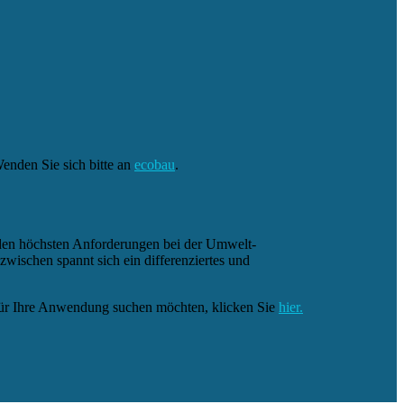
enden Sie sich bitte an
ecobau
.
 den höchsten Anforderungen bei der Umwelt-
wischen spannt sich ein differenziertes und
 für Ihre Anwendung suchen möchten, klicken Sie
hier.