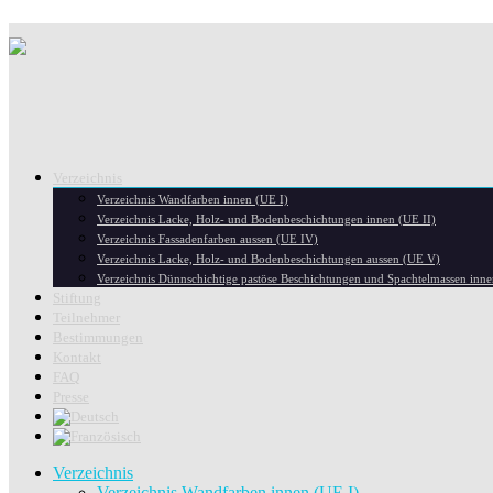
Verzeichnis
Verzeichnis Wandfarben innen (UE I)
Verzeichnis Lacke, Holz- und Bodenbeschichtungen innen (UE II)
Verzeichnis Fassadenfarben aussen (UE IV)
Verzeichnis Lacke, Holz- und Bodenbeschichtungen aussen (UE V)
Verzeichnis Dünnschichtige pastöse Beschichtungen und Spachtelmassen inn
Stiftung
Teilnehmer
Bestimmungen
Kontakt
FAQ
Presse
Verzeichnis
Verzeichnis Wandfarben innen (UE I)